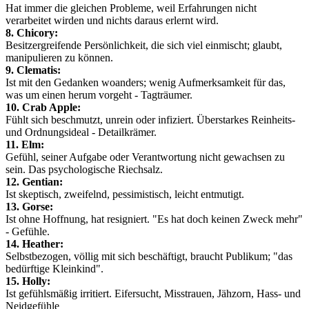
Hat immer die gleichen Probleme, weil Erfahrungen nicht
verarbeitet wirden und nichts daraus erlernt wird.
8. Chicory:
Besitzergreifende Persönlichkeit, die sich viel einmischt; glaubt,
manipulieren zu können.
9. Clematis:
Ist mit den Gedanken woanders; wenig Aufmerksamkeit für das,
was um einen herum vorgeht - Tagträumer.
10. Crab Apple:
Fühlt sich beschmutzt, unrein oder infiziert. Überstarkes Reinheits-
und Ordnungsideal - Detailkrämer.
11. Elm:
Gefühl, seiner Aufgabe oder Verantwortung nicht gewachsen zu
sein. Das psychologische Riechsalz.
12. Gentian:
Ist skeptisch, zweifelnd, pessimistisch, leicht entmutigt.
13. Gorse:
Ist ohne Hoffnung, hat resigniert. "Es hat doch keinen Zweck mehr"
- Gefühle.
14. Heather:
Selbstbezogen, völlig mit sich beschäftigt, braucht Publikum; "das
bedürftige Kleinkind".
15. Holly:
Ist gefühlsmäßig irritiert. Eifersucht, Misstrauen, Jähzorn, Hass- und
Neidgefühle