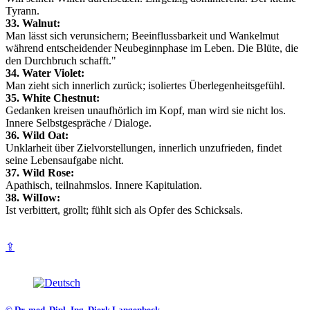
Tyrann.
33. Walnut:
Man lässt sich verunsichern; Beeinflussbarkeit und Wankelmut
während entscheidender Neubeginnphase im Leben. Die Blüte, die
den Durchbruch schafft."
34. Water Violet:
Man zieht sich innerlich zurück; isoliertes Überlegenheitsgefühl.
35. White Chestnut:
Gedanken kreisen unaufhörlich im Kopf, man wird sie nicht los.
Innere Selbstgespräche / Dialoge.
36. Wild Oat:
Unklarheit über Zielvorstellungen, innerlich unzufrieden, findet
seine Lebensaufgabe nicht.
37. Wild Rose:
Apathisch, teilnahmslos. Innere Kapitulation.
38. WilIow:
Ist verbittert, grollt; fühlt sich als Opfer des Schicksals.
⇪
© Dr. med. Dipl.-Ing. Dierk Langenbeck