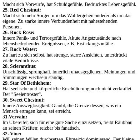
Macht sich Vorwürfe, hat Schuldgefühle. Bedrücktes Lebensgefühl.
25. Red Chestnut:
Macht sich mehr Sorgen um das Wohlergehen anderer als um das
eigene. Zu starke innere Verbundenheit mit nahestehenden
Personen.
26. Rock Rose:
Innere Panik- und Terrorgefühle, Akute Angstzustände nach
lebensbedrohenden Ereignissen, z.B. Erstickungsanfälle.
27. Rock Water:
Zu hart zu sich selbst, hat strenge, starre Ansichten, unterdrückt
vitale Bedürfnisse.
28. Scleranthus:
Unschlüssig, sprunghaft, innerlich unausgeglichen. Meinungen und
Stimmungen wechseln ständig.
29. Star Of Bethlehem:
Hat seelische und körperliche Erschütterung noch nicht verkraftet.
Der "Seelentröster".
30. Sweet Chestnut:
Innere Ausweglosigkeit. Glaubt, die Grenze dessen, was ein
Mensch ertragen kann, sei erreicht.
31.Vervain:
Im Übereifer, sich für eine gute Sache einzusetzen, treibt Raubbau
an seinen Kräften; reizbar bis fanatisch.
32. Vine:
Will seinen Willen durchsetzen. Ehrgeizig dominierend. Der kleine