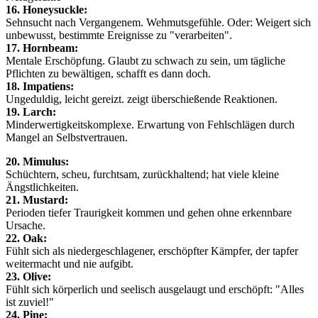
16. Honeysuckle:
Sehnsucht nach Vergangenem. Wehmutsgefühle. Oder: Weigert sich
unbewusst, bestimmte Ereignisse zu "verarbeiten".
17. Hornbeam:
Mentale Erschöpfung. Glaubt zu schwach zu sein, um tägliche
Pflichten zu bewältigen, schafft es dann doch.
18. Impatiens:
Ungeduldig, leicht gereizt. zeigt überschießende Reaktionen.
19. Larch:
Minderwertigkeitskomplexe. Erwartung von Fehlschlägen durch
Mangel an Selbstvertrauen.
20. Mimulus:
Schüchtern, scheu, furchtsam, zurückhaltend; hat viele kleine
Ängstlichkeiten.
21. Mustard:
Perioden tiefer Traurigkeit kommen und gehen ohne erkennbare
Ursache.
22. Oak:
Fühlt sich als niedergeschlagener, erschöpfter Kämpfer, der tapfer
weitermacht und nie aufgibt.
23. Olive:
Fühlt sich körperlich und seelisch ausgelaugt und erschöpft: "Alles
ist zuviel!"
24. Pine: